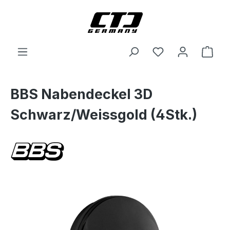
Zum Hauptinhalt springen
Ware
BBS Nabendeckel 3D
Schwarz/Weissgold (4Stk.)
Bildergalerie überspringen