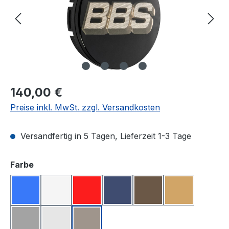
Regulärer Preis:
140,00 €
Preise inkl. MwSt. zzgl. Versandkosten
Versandfertig in 5 Tagen, Lieferzeit 1-3 Tage
auswählen
Farbe
Blau/Silber
Chrom/Grau
Rot/Silber
Schwarz/Blau
Schwarz/Bronze
Schwarz/Go
Schwarz/Platinum-Silber
Schwarz/Silber
Schwarz/Weissgold