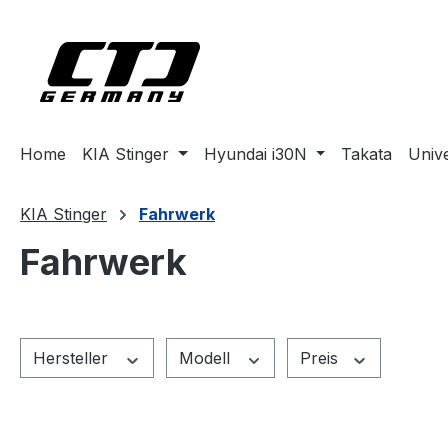
m Hauptinhalt springen
Zur Suche springen
Zur Hauptnavigation springen
Home
KIA Stinger
Hyundai i30N
Takata
Univ
KIA Stinger
Fahrwerk
Fahrwerk
Hersteller
Modell
Preis