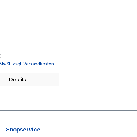
 Preis:
€
. MwSt. zzgl. Versandkosten
Details
Shopservice