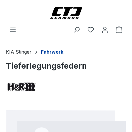
Zum Hauptinhalt springen
Ware
KIA Stinger
Fahrwerk
Tieferlegungsfedern
Bildergalerie überspringen