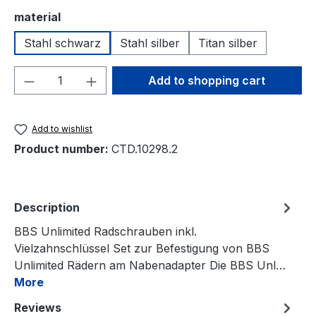
Select
material
Stahl schwarz
Stahl silber
Titan silber
Product Quantity: Enter the desired amou
Add to shopping cart
Add to wishlist
Product number:
CTD.10298.2
Description
BBS Unlimited Radschrauben inkl.
Vielzahnschlüssel Set zur Befestigung von BBS
Unlimited Rädern am Nabenadapter Die BBS Unl…
More
Reviews