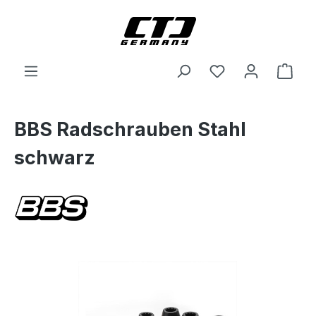
Skip to main content
Shop
BBS Radschrauben Stahl
schwarz
Skip image gallery